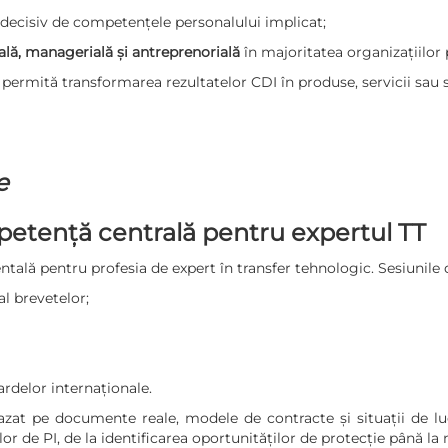
 decisiv de competențele personalului implicat;
ală, managerială și antreprenorială
în majoritatea organizațiilor 
ermită transformarea rezultatelor CDI în produse, servicii sau s
e
mpetență centrală pentru expertul TT
ntală pentru profesia de expert în transfer tehnologic. Sesiunile
al brevetelor;
rdelor internaționale.
bazat pe documente reale, modele de contracte și situații de lu
r de PI, de la identificarea oportunităților de protecție până la 