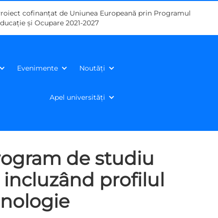
roiect cofinanțat de Uniunea Europeană prin Programul
ducație și Ocupare 2021-2027
Evenimente
Noutăți
Apel universități
program de studiu
, incluzând profilul
hnologie