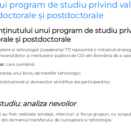
nui program de studiu privind val
 doctorale și postdoctorale
onținutului unui program de studiu priv
orale și postdoctorale
ștere și tehnologie (Leadership TT)
reprezintă o inițiativă strate
iversităților și institutelor publice de CDI din România de a valor
ar
, care combină:
area unui birou de transfer tehnologic;
nstituțional și domeniilor științifice ale participanților.
diu: analiza nevoilor
i au fost realizate sondaje, interviuri și focus-grupuri, cu scopul
e din domeniul transferului de cunoaștere și tehnologie.