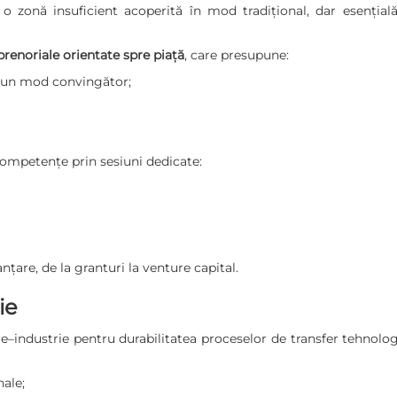
o zonă insuficient acoperită în mod tradițional, dar esențială
prenoriale orientate spre piață
, care presupune:
tr-un mod convingător;
competențe prin sesiuni dedicate:
anțare, de la granturi la venture capital.
ie
e–industrie pentru durabilitatea proceselor de transfer tehnolog
nale;