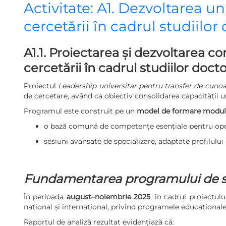
Activitate: A1. Dezvoltarea u
cercetării în cadrul studiilor
A1.1. Proiectarea și dezvoltarea c
cercetării în cadrul studiilor doct
Proiectul
Leadership universitar pentru transfer de cunoa
de cercetare, având ca obiectiv consolidarea capacității un
Programul este construit pe un
model de formare modul
o bază comună de competențe esențiale pentru oper
sesiuni avansate de specializare, adaptate profilului i
Fundamentarea programului de stu
În perioada
august–noiembrie 2025
, în cadrul proiectulu
național și internațional, privind programele educațional
Raportul de analiză rezultat evidențiază că: