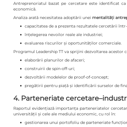
Antreprenoriatul bazat pe cercetare este identificat ca 
economică.
Analiza arată necesitatea adoptării unei
mentalități antre
capacitatea de a prezenta rezultatele cercetării în
înțelegerea nevoilor reale ale industriei;
evaluarea riscurilor și oportunităților comerciale.
Programul Leadership TT va sprijini dezvoltarea acestor 
elaborării planurilor de afaceri;
construirii de spin-off-uri;
dezvoltării modelelor de proof-of-concept;
pregătirii pentru piață și identificării surselor de fin
4. Parteneriate cercetare–industr
Raportul evidențiază importanța parteneriatelor cercetar
universității și cele ale mediului economic, cu rol în:
gestionarea unui portofoliu de parteneriate funcțio