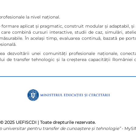
rofesionale la nivel național.
formare aplicat și pragmatic, construit modular și adaptabil, și 
re combină cursuri interactive, studii de caz, simulări, atelie
surabile. În același timp, evaluarea continuă, bazată pe portof
sională.
a dezvoltării unei comunități profesionale naționale, conecta
ui de transfer tehnologic și la creșterea capacității României
© 2025 UEFISCDI | Toate drepturile rezervate.
p universitar pentru transfer de cunoaștere și tehnologie”
- MySI