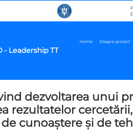
P
E
Home
Despre proiect
 - Leadership TT
ivind dezvoltarea unui 
rea rezultatelor cercetării
r de cunoaștere și de te