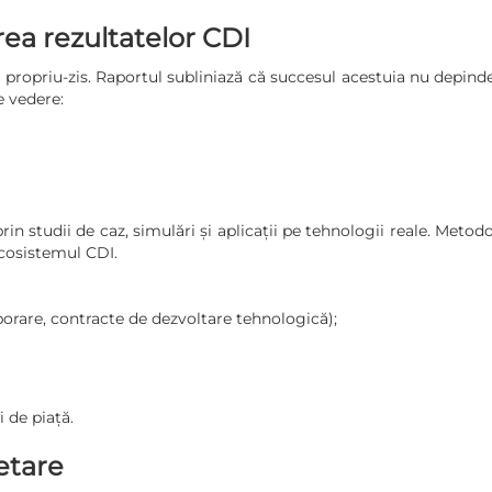
area rezultatelor CDI
propriu-zis. Raportul subliniază că succesul acestuia nu depinde 
e vedere:
 prin studii de caz, simulări și aplicații pe tehnologii reale. Me
ecosistemul CDI.
borare, contracte de dezvoltare tehnologică);
 de piață.
etare